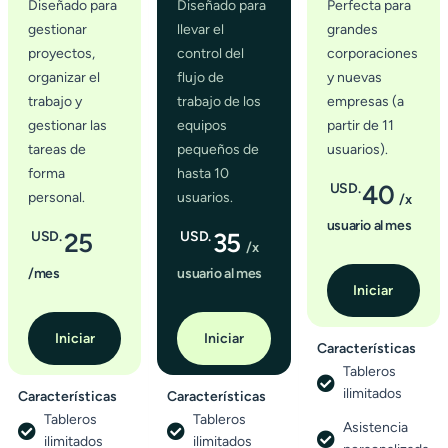
Diseñado para
Diseñado para
Perfecta para
gestionar
llevar el
grandes
proyectos,
control del
corporaciones
organizar el
flujo de
y nuevas
trabajo y
trabajo de los
empresas (a
gestionar las
equipos
partir de 11
tareas de
pequeños de
usuarios).
forma
hasta 10
40
USD.
personal.
usuarios.
/x
usuario al mes
25
35
USD.
USD.
/x
/mes
usuario al mes
Iniciar
Iniciar
Iniciar
Características
Tableros
ilimitados
Características
Características
Tableros
Tableros
Asistencia
ilimitados
ilimitados