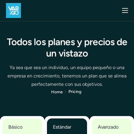
Inicio
Casos de uso
Todos los
planes y precios
de
Blog
un vistazo
Precios
Ya sea que sea un individuo, un equipo pequeño o una
API
empresa en crecimiento, tenemos un plan que se alinea
Contacto
perfectamente con sus objetivos.
Pricing
Home
Básico
Estándar
Avanzado