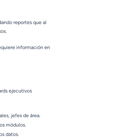
dando reportes que al
os.
equiere información en
ards ejecutivos
les, jefes de área.
los módulos.
os datos.