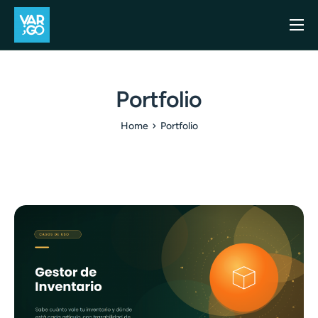
Inicio
Casos de uso
Portfolio
Blog
Home
Portfolio
Precios
API
Contacto