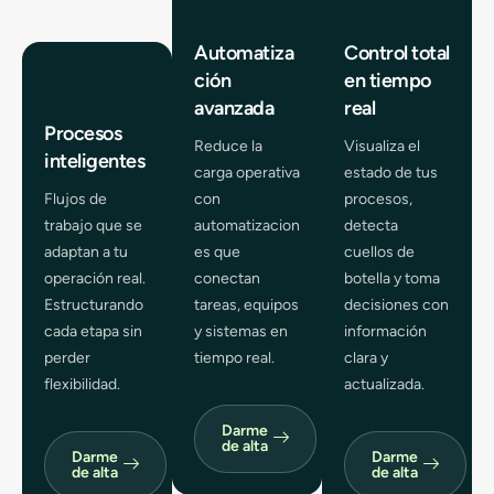
Automatiza
Control total
ción
en tiempo
avanzada
real
Procesos
Reduce la
Visualiza el
inteligentes
carga operativa
estado de tus
Flujos de
con
procesos,
trabajo que se
automatizacion
detecta
adaptan a tu
es que
cuellos de
operación real.
conectan
botella y toma
Estructurando
tareas, equipos
decisiones con
cada etapa sin
y sistemas en
información
perder
tiempo real.
clara y
flexibilidad.
actualizada.
Darme
de alta
Darme
Darme
de alta
de alta