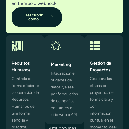
en tiempo o webhook
Descubrir
como
Recursos
Gestión de
Marketing
Humanos
Proyectos
Integración e
Controla de
Gestiona las
orígenes de
forma eficiente
etapas de
datos, ya sea
la operación de
proyectos de
por formularios
Recursos
forma clara y
de campañas,
Humanos de
con
contactos en
una forma
información
sitio web o API.
sencilla y
puntual en el
práctica.
momento ideal.
... y mucho más.