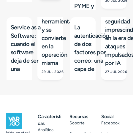
30 JUL 2026
PYME y
herramienta
seguridad
Service as a
La
y se
imprescind
Software:
autenticación
convierte
en la era d
cuando el
de dos
en la
ataques
software
factores por
operación
impulsado
deja de ser
correo: una
misma
por IA
una
capa de
29 JUL 2026
27 JUL 2026
Característi
Recursos
Social
cas
Soporte
Facebook
Analítica